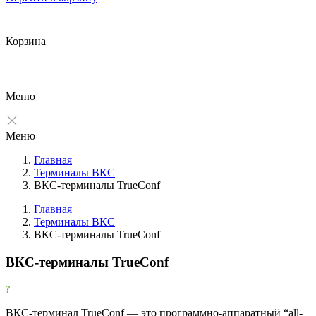
Корзина
Меню
Меню
Главная
Терминалы ВКС
ВКС-терминалы TrueConf
Главная
Терминалы ВКС
ВКС-терминалы TrueConf
Фильтры
Очистить
ВКС-терминалы TrueConf
Фильтр
Товары со скидкой
ВКС-терминал TrueConf — это программно-аппаратный “all-