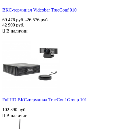
Есть (HDMI входы - 2 шт.)
11
Нет
4
ВКС-терминал Videobar TrueConf 010
Кол-во многоточечных подключений/MCU
69 476 руб.
-26 576 руб.
42 900 руб.
на 4 порта
2

В наличии
нет
10
Показать товары
28
FullHD ВКС-терминал TrueConf Group 101
102 390 руб.

В наличии