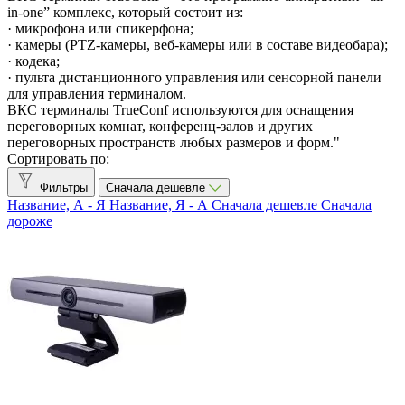
Товары со скидкой
2
in-one” комплекс, который состоит из:
· микрофона или спикерфона;
Все производители
· камеры (PTZ-камеры, веб-камеры или в составе видеобара);
· кодека;
TrueConf Group H.323/SIP
18
· пульта дистанционного управления или сенсорной панели
TrueConf Kiosk
1
для управления терминалом.
TrueConf Room
7
ВКС терминалы TrueConf используются для оснащения
переговорных комнат, конференц-залов и других
TrueConf Videobar
3
переговорных пространств любых размеров и форм."
Максимальное разрешение
Сортировать по:
Фильтры
Сначала дешевле
4K UHD (3840×2160)
3
Название, А - Я
Название, Я - А
Сначала дешевле
Сначала
Full HD (1920×1080)
21
дороже
Позиционирование
Аквариумы (до 3 чел.)
3
Малая переговорная (до 6 чел.)
10
Средняя переговорная (до 12 чел.)
15
Большая переговорная (более 13 чел.)
10
Захват контента
Есть
8