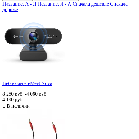
Аксессуары
3
Название, А - Я
Название, Я - А
Сначала дешевле
Сначала
Гарнитуры для ПК
1
дороже
Гарнитуры для Skype
1
Гарнитуры для Teams
1
Гарнитуры для Zoom
1
Распродажа
1
Видео оборудование
1
Удлинители интерфейсов
1
Камеры для конференций
11
PTZ камеры
2
PTZ-камеры Full HD
2
PTZ-камеры с USB
2
Веб-камеры
9
Веб-камера eMeet Nova
Веб-камеры Full HD
9
Камеры для стриминга
3
8 250 руб.
-4 060 руб.
Видеобары
1
4 190 руб.
Камеры для программных ВКС
11

В наличии
Камеры для Skype
11
Камеры для Teams
11
Камеры для Zoom
11
Панорамные камеры
2
360°
2