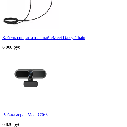
Микрофоны для конференций
10
Спикерфоны
9
Bluetooth спикерфоны
6
Беспроводные спикерфоны
6
Для малых и средних переговорных
7
Проводные спикерфоны
6
Спикерфоны USB
6
Кабель соединительный eMeet Daisy Chain
Спикерфоны для больших переговорных
2
Отраслевые решения
2
6 000 руб.
Конференц-зал без проводов
2
Показать товары
22
Веб-камера eMeet C965
6 820 руб.