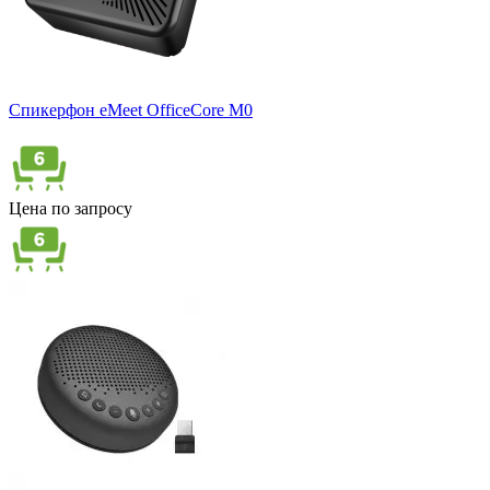
Спикерфон eMeet OfficeCore M0
Цена по запросу