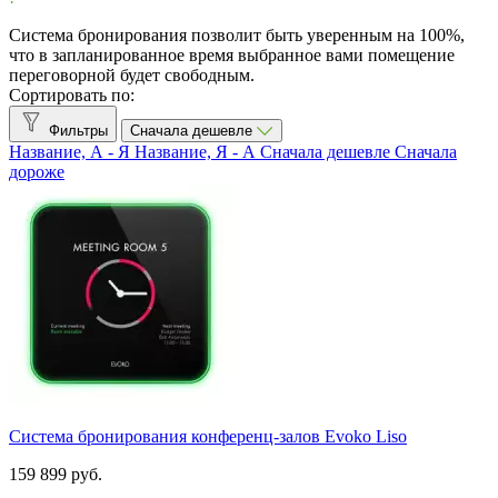
Evoko
1
Система бронирования позволит быть уверенным на 100%,
что в запланированное время выбранное вами помещение
Показать товары
1
переговорной будет свободным.
Сортировать по:
Фильтры
Сначала дешевле
Название, А - Я
Название, Я - А
Сначала дешевле
Сначала
дороже
Система бронирования конференц-залов Evoko Liso
159 899 руб.