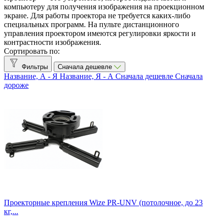
BenQ
1
компьютеру для получения изображения на проекционном
Brateck
4
экране. Для работы проектора не требуется каких-либо
специальных программ. На пульте дистанционного
Digital Projection
1
управления проектором имеются регулировки яркости и
InFocus
6
контрастности изображения.
LG
1
Сортировать по:
NEC
9
Optoma
31
Фильтры
Сначала дешевле
SMART
1
Название, А - Я
Название, Я - А
Сначала дешевле
Сначала
Sony
12
дороже
Wize
21
Световой поток
1000 лм
1
12000 лм
1
2000 лм
1
2200 лм
2
300 лм
1
3000 лм
3
3200 лм
2
3500 лм
6
Проекторные крепления Wize PR-UNV (потолочное, до 23
3600 лм
3
кг,...
3800 лм
6