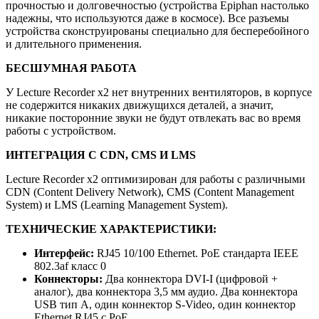
прочностью и долговечностью (устройства Epiphan настолько
надежны, что используются даже в космосе). Все разъемы
устройства сконструированы специально для бесперебойного
и длительного применения.
БЕСШУМНАЯ РАБОТА
У Lecture Recorder x2 нет внутренних вентиляторов, в корпусе
не содержится никаких движущихся деталей, а значит,
никакие посторонние звуки не будут отвлекать вас во время
работы с устройством.
ИНТЕГРАЦИЯ С CDN, CMS И LMS
Lecture Recorder x2 оптимизирован для работы с различными
CDN (Content Delivery Network), CMS (Content Ma­na­ge­ment
System) и LMS (Learning Management System).
ТЕХНИЧЕСКИЕ ХАРАКТЕРИСТИКИ:
Интерфейс:
RJ45 10/100 Ethernet. PoE стандарта IEEE
802.3af класс 0
Коннекторы:
Два коннектора DVI-I (цифровой +
аналог), два коннектора 3,5 мм аудио. Два коннектора
USB тип А, один коннектор S-Video, один коннектор
Ethernet RJ45 с PoE