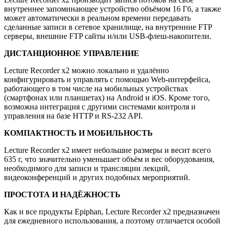
внутреннее запоминающее устройство объёмом 16 Гб, а также
может автоматически в реальном времени передавать
сделанные записи в сетевое хранилище, на вну­т­рен­ние FTP
серверы, внешние FTP сайты и/или USB-флеш-накопители.
ДИСТАНЦИОННОЕ УПРАВЛЕНИЕ
Lecture Recorder x2 можно локально и удалённо
конфигурировать и управлять с помощью Web-интерфейса,
работающего в том числе на мобильных устройствах
(смартфонах или планшетах) на Android и iOS. Кроме того,
возможна интеграция с другими системами контроля и
управления на базе HTTP и RS-232 API.
КОМПАКТНОСТЬ И МОБИЛЬНОСТЬ
Lecture Recorder x2 имеет небольшие размеры и весит всего
635 г, что значительно уменьшает объём и вес обо­ру­до­ва­ния,
необходимого для записи и трансляции лекций,
видеоконференций и других подобных мероприятий.
ПРОСТОТА И НАДЁЖНОСТЬ
Как и все продукты Epiphan, Lecture Recorder x2 предназначен
для ежедневного использования, а поэтому отличается особой