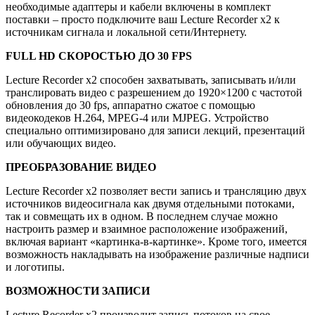
необходимые адаптеры и кабели включены в комплект
поставки – просто подключите ваш Lecture Recorder x2 к
источникам сигнала и локальной сети/Интернету.
FULL HD СКОРОСТЬЮ ДО 30 FPS
Lecture Recorder x2 способен захватывать, записывать и/или
транслировать видео с разрешением до 1920×1200 с частотой
обновления до 30 fps, аппаратно сжатое с помощью
видеокодеков H.264, MPEG-4 или MJPEG. Ус­т­рой­с­тво
специально оптимизировано для записи лекций, презентаций
или обучающих видео.
ПРЕОБРАЗОВАНИЕ ВИДЕО
Lecture Recorder x2 позволяет вести запись и трансляцию двух
источников видеосигнала как двумя отдельными потоками,
так и совмещать их в одном. В последнем случае можно
настроить размер и взаимное расположение изображений,
включая вариант «картинка-в-картинке». Кроме того, имеется
возможность накладывать на изо­бра­жение различные надписи
и логотипы.
ВОЗМОЖНОСТИ ЗАПИСИ
Lecture Recorder x2 производит запись потоков на свое