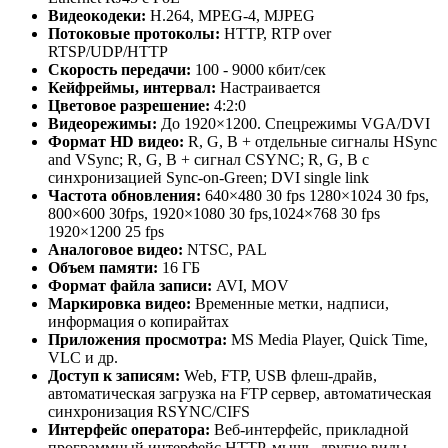
Видеокодеки:
H.264, MPEG-4, MJPEG
Потоковые протоколы:
HTTP, RTP over
RTSP/UDP/HTTP
Скорость передачи:
100 - 9000 кбит/сек
Кейфреймы, интервал:
Настраивается
Цветовое разрешение:
4:2:0
Видеорежимы:
До 1920×1200. Спецрежимы VGA/DVI
Формат HD видео:
R, G, B + отдельные сигналы HSync
and VSync; R, G, B + сигнал CSYNC; R, G, B с
синхронизацией Sync-on-Green; DVI single link
Частота обновления:
640×480 30 fps 1280×1024 30 fps,
800×600 30fps, 1920×1080 30 fps,1024×768 30 fps
1920×1200 25 fps
Аналоговое видео:
NTSC, PAL
Объем памяти:
16 ГБ
Формат файла записи:
AVI, MOV
Маркировка видео:
Временные метки, надписи,
информация о копирайтах
Приложения просмотра:
MS Media Player, Quick Time,
VLC и др.
Доступ к записям:
Web, FTP, USB флеш-драйв,
автоматическая загрузка на FTP сервер, автоматическая
синхронизация RSYNC/CIFS
Интерфейс оператора:
Веб-интерфейс, прикладной
программный интерфейс HTTP, мышь, другие виды