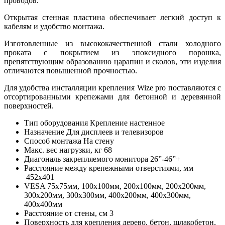
проводов.
Открытая стенная пластина обеспечивает легкий доступ к
кабелям и удобство монтажа.
Изготовленные из высококачественной стали холодного
проката с покрытием из эпоксидного порошка,
препятствующим образованию царапин и сколов, эти изделия
отличаются повышенной прочностью.
Для удобства инсталляции крепления Wize pro поставляются с
отсортированными крепежами для бетонной и деревянной
поверхностей.
Тип оборудования
Крепление настенное
Назначение
Для дисплеев и телевизоров
Способ монтажа
На стену
Макс. вес нагрузки, кг
68
Диагональ закрепляемого монитора
26”-46”+
Расстояние между крепежными отверстиями, мм
452x401
VESA
75x75мм, 100x100мм, 200x100мм, 200x200мм,
300x200мм, 300x300мм, 400x200мм, 400x300мм,
400x400мм
Расстояние от стены, см
3
Поверхность для крепления
дерево, бетон, шлакобетон,