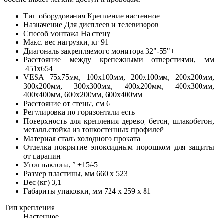
Тип оборудования
Крепление настенное
Назначение
Для дисплеев и телевизоров
Способ монтажа
На стену
Макс. вес нагрузки, кг
91
Диагональ закрепляемого монитора
32"-55"+
Расстояние между крепежными отверстиями, мм
451x654
VESA
75x75мм, 100x100мм, 200x100мм, 200x200мм,
300x200мм, 300x300мм, 400x200мм, 400x300мм,
400x400мм, 600x200мм, 600x400мм
Расстояние от стены, см
6
Регулировка по горизонтали
есть
Поверхность для крепления
дерево, бетон, шлакобетон,
металл.стойка из тонкостенных профилей
Материал
сталь холодного проката
Отделка
покрытие эпоксидным порошком для защиты
от царапин
Угол наклона, °
+15/-5
Размер пластины, мм
660 x 523
Вес (кг)
3,1
Габариты упаковки, мм
724 x 259 x 81
Тип крепления
Настенное