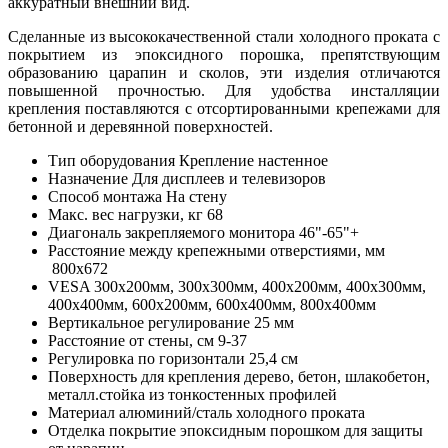
аккуратный внешний вид.
Сделанные из высококачественной стали холодного проката с
покрытием из эпоксидного порошка, препятствующим
образованию царапин и сколов, эти изделия отличаются
повышенной прочностью. Для удобства инсталляции
крепления поставляются с отсортированными крепежами для
бетонной и деревянной поверхностей.
Тип оборудования
Крепление настенное
Назначение
Для дисплеев и телевизоров
Способ монтажа
На стену
Макс. вес нагрузки, кг
68
Диагональ закрепляемого монитора
46"-65"+
Расстояние между крепежными отверстиями, мм
800x672
VESA
300x200мм, 300x300мм, 400x200мм, 400x300мм,
400x400мм, 600x200мм, 600x400мм, 800x400мм
Вертикальное регулирование
25 мм
Расстояние от стены, см
9-37
Регулировка по горизонтали
25,4 см
Поверхность для крепления
дерево, бетон, шлакобетон,
металл.стойка из тонкостенных профилей
Материал
алюминий/сталь холодного проката
Отделка
покрытие эпоксидным порошком для защиты