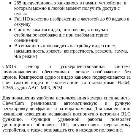
255 предустановок хранящихся в памяти устройства, к
которым можно в любой момент получить доступ с
пульта
Full HD качество изображения с частотой до 60 кадров в
секунду
Система сжатия видео, позволяющая получать
стабильное изображение при слабом интернет
соединении
Возможность производить настройку видео (цвет,
насыщенность, яркость, контрастность, резкость, гамма,
Ч/Б режим)
CMOS сенсор и усовершенствованная система
шумоподавления обеспечивают четкое изображение без
шумов. Компрессия аудио и видео каналов поддерживается за
счет сжатия видео в соответствии со стандартами Н.264,
Н265, аудио AAC, MP3, PCM.
Для повышения удобства использования камеры специалисты
CleverCam реализовали автоматическую и ручную
регулировку диафрагмы и затвора камеры. Для компенсации
излишков освещения мешающей восприятию встроили BLC
функцию. Функция удаленной работы позволяет
дистанционно обновлять ПО, осуществлять перезагрузку
устройства, а также возвращать его в исходное положение.