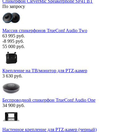
Спикерфон CleverMic Speakerphone SP41 BT
По запросу
Массив спикерфонов TrueConf Audio Two
63 995 руб.
-8 995 руб.
55 000 руб.
Крепление на ТВ/монитор для PTZ-камер
3 630 руб.
Беспроводной спикерфон TrueConf Audio One
34 900 руб.
Настенное крепление для PTZ-камер (черный)