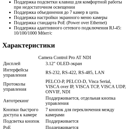
Поддержка подсветки клавиш для комфортной работы
при недостаточном освещении
Поддержка объединения до 7 камер в цепь
Поддержка настройки экранного меню камеры
Поддержка стандарта PoE (Power over Ethernet)
Поддержка адаптивного сетевого подключения RJ-45:
10/100/1000 Мбит/с
Характеристики
Camera Control Pro AT NDI
Дисплей
3.12" OLED-экран
Интерфейсы
RS-232, RS-422, RS-485, LAN
управления
PELCO-P, PELCO-D, Visca Serial,
Протоколы
VISCA over IP, VISCA TCP, VISCA UDP,
управления
ONVIF, NDI
Поддерживается, отдельная кнопка
Автотрекинг
управления
Кнопки быстрого
7 кнопок для переключения между
доступа к камере
камерами
Подсветка кнопок
Поддерживается
PoE
Поддерживается